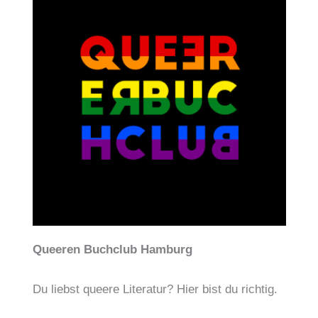
Queeren Buchclub Hamburg
Du liebst queere Literatur? Hier bist du richtig.