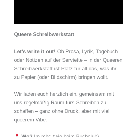
Queere Schreibwerkstatt
Let’s write it out!
Ob Prosa, Lyrik, Tagebuch
oder Notizen auf der Serviette – in der Queeren
Schreibwerkstatt ist Platz für all das, was ihr
zu Papier (oder Bildschirm) bringen wollt.
Wir laden euch herzlich ein, gemeinsam mit
uns regelmäßig Raum fürs Schreiben zu
schaffen – ganz ohne Druck, aber mit viel
queerem Vibe.
Wo?
Im mhc (wie beim Buchclub)